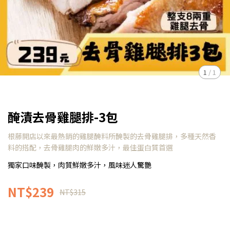
1
/
1
醃漬去骨雞腿排-3包
根藤開店以來最熱銷的雞腿醃料所醃製的去骨雞腿排，多種天然香
料的搭配，去骨雞腿肉的鮮嫩多汁，最佳蛋白質首選
獨家口味醃製，肉質鮮嫩多汁，風味迷人驚艷
NT$239
NT$315