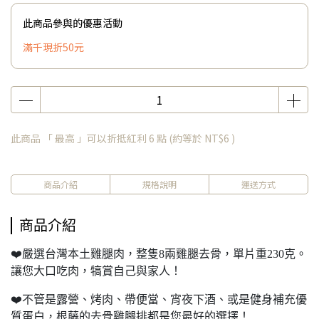
此商品參與的優惠活動
滿千現折50元
此商品 「 最高 」可以折抵紅利
6
點 (約等於
NT$6
)
商品介紹
規格說明
運送方式
商品介紹
❤️嚴選台灣本土雞腿肉，整隻8兩雞腿去骨，單片重230克。
讓您大口吃肉，犒賞自己與家人！
❤️不管是露營、烤肉、帶便當、宵夜下酒、或是健身補充優
質蛋白，根藤的去骨雞腿排都是您最好的選擇！